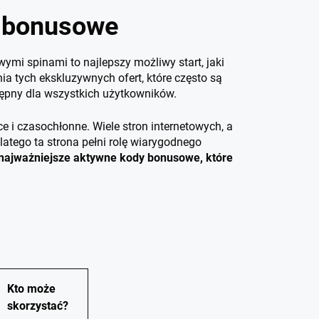
y bonusowe
mi spinami to najlepszy możliwy start, jaki
a tych ekskluzywnych ofert, które często są
tępny dla wszystkich użytkowników.
e i czasochłonne. Wiele stron internetowych, a
latego ta strona pełni rolę wiarygodnego
najważniejsze aktywne kody bonusowe, które
Kto może
skorzystać?