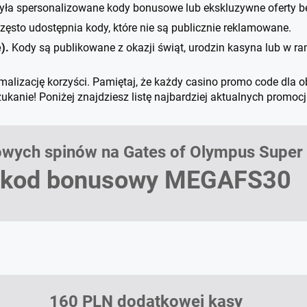
yła spersonalizowane kody bonusowe lub ekskluzywne oferty be
sto udostępnia kody, które nie są publicznie reklamowane.
).
Kody są publikowane z okazji świąt, urodzin kasyna lub w ra
alizację korzyści. Pamiętaj, że każdy casino promo code dla o
zukanie! Poniżej znajdziesz listę najbardziej aktualnych promo
wych spinów na Gates of Olympus Super 
kod bonusowy MEGAFS30
160 PLN dodatkowej kasy