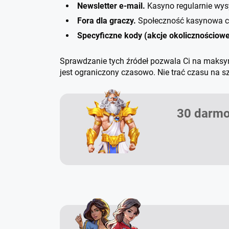
Newsletter e-mail.
Kasyno regularnie wys
Fora dla graczy.
Społeczność kasynowa czę
Specyficzne kody (akcje okolicznościowe
Sprawdzanie tych źródeł pozwala Ci na maksym
jest ograniczony czasowo. Nie trać czasu na s
30 darmo