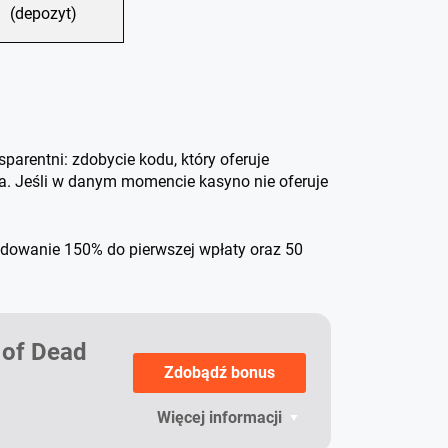
(depozyt)
arentni: zdobycie kodu, który oferuje
sa. Jeśli w danym momencie kasyno nie oferuje
adowanie 150% do pierwszej wpłaty oraz 50
 of Dead
Zdobądź bonus
Więcej informacji