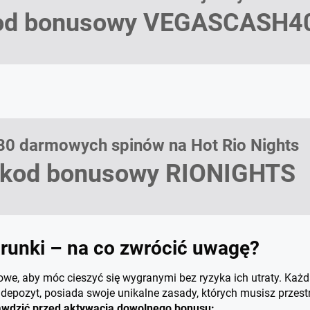
od bonusowy VEGASCASH4
80 darmowych spinów na Hot Rio Nights
kod bonusowy RIONIGHTS
arunki – na co zwrócić uwagę?
e, aby móc cieszyć się wygranymi bez ryzyka ich utraty. Każda 
depozyt, posiada swoje unikalne zasady, których musisz przes
awdzić przed aktywacją dowolnego bonusu: