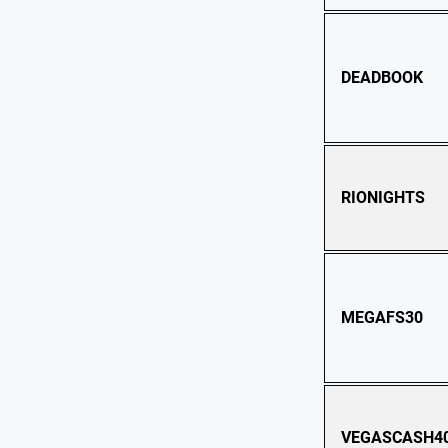
DEADBOOK
RIONIGHTS
MEGAFS30
VEGASCASH4