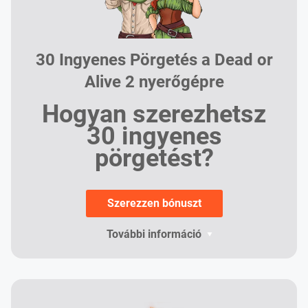
30 Ingyenes Pörgetés a Dead or
Alive 2 nyerőgépre
Hogyan szerezhetsz
30 ingyenes
pörgetést?
Szerezzen bónuszt
További információ