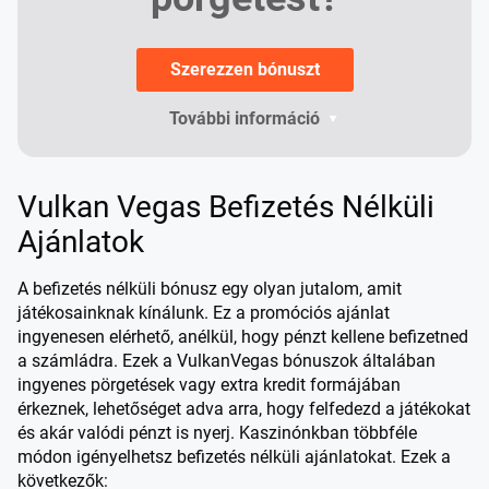
Szerezzen bónuszt
További információ
Vulkan Vegas Befizetés Nélküli
Ajánlatok
A befizetés nélküli bónusz egy olyan jutalom, amit
játékosainknak kínálunk. Ez a promóciós ajánlat
ingyenesen elérhető, anélkül, hogy pénzt kellene befizetned
a számládra. Ezek a VulkanVegas bónuszok általában
ingyenes pörgetések vagy extra kredit formájában
érkeznek, lehetőséget adva arra, hogy felfedezd a játékokat
és akár valódi pénzt is nyerj. Kaszinónkban többféle
módon igényelhetsz befizetés nélküli ajánlatokat. Ezek a
következők: