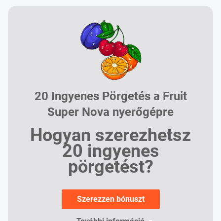
20 Ingyenes Pörgetés a Fruit
Super Nova nyerőgépre
Hogyan szerezhetsz
20 ingyenes
pörgetést?
Szerezzen bónuszt