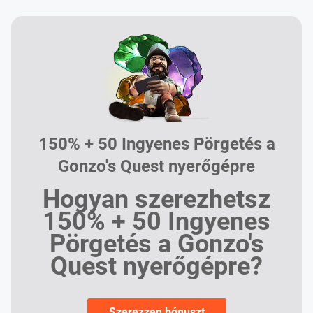
150% + 50 Ingyenes Pörgetés a
Gonzo's Quest nyerőgépre
Hogyan szerezhetsz
150% + 50 Ingyenes
Pörgetés a Gonzo's
Quest nyerőgépre?
Szerezzen bónuszt