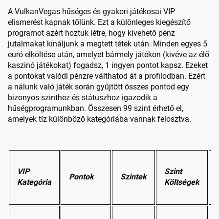
A VulkanVegas hűséges és gyakori játékosai VIP
elismerést kapnak tőlünk. Ezt a különleges kiegészítő
programot azért hoztuk létre, hogy kivehető pénz
jutalmakat kínáljunk a megtett tétek után. Minden egyes 5
euró elköltése után, amelyet bármely játékon (kivéve az élő
kaszinó játékokat) fogadsz, 1 ingyen pontot kapsz. Ezeket
a pontokat valódi pénzre válthatod át a profilodban. Ezért
a nálunk való játék során gyűjtött összes pontod egy
bizonyos szinthez és státuszhoz igazodik a
hűségprogramunkban. Összesen 99 szint érhető el,
amelyek tíz különböző kategóriába vannak felosztva.
VIP
Szint
Pontok
Szintek
Kategória
Költségek