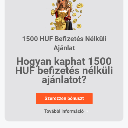
1500 HUF Befizetés Nélküli
Ajánlat
Hogyan kaphat 1500
HUF befizetés nélküli
ajánlatot?
Szerezzen bónuszt
További információ