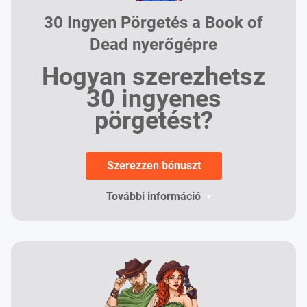
30 Ingyen Pörgetés a Book of
Dead nyerőgépre
Hogyan szerezhetsz
30 ingyenes
pörgetést?
Szerezzen bónuszt
További információ