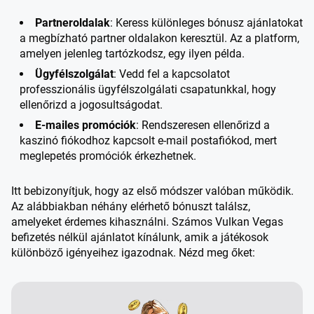
Partneroldalak
: Keress különleges bónusz ajánlatokat
a megbízható partner oldalakon keresztül. Az a platform,
amelyen jelenleg tartózkodsz, egy ilyen példa.
Ügyfélszolgálat
: Vedd fel a kapcsolatot
professzionális ügyfélszolgálati csapatunkkal, hogy
ellenőrizd a jogosultságodat.
E-mailes promóciók
: Rendszeresen ellenőrizd a
kaszinó fiókodhoz kapcsolt e-mail postafiókod, mert
meglepetés promóciók érkezhetnek.
Itt bebizonyítjuk, hogy az első módszer valóban működik.
Az alábbiakban néhány elérhető bónuszt találsz,
amelyeket érdemes kihasználni. Számos
Vulkan Vegas
befizetés nélkül
ajánlatot kínálunk, amik a játékosok
különböző igényeihez igazodnak. Nézd meg őket: