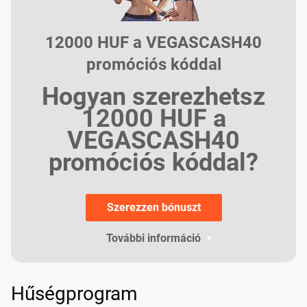
12000 HUF a VEGASCASH40
promóciós kóddal
Hogyan szerezhetsz
12000 HUF a
VEGASCASH40
promóciós kóddal?
Szerezzen bónuszt
További információ
Hűségprogram