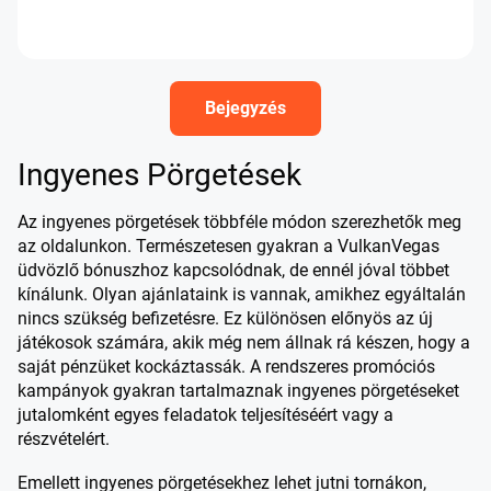
Bejegyzés
Ingyenes Pörgetések
Az ingyenes pörgetések többféle módon szerezhetők meg
az oldalunkon. Természetesen gyakran a VulkanVegas
üdvözlő bónuszhoz kapcsolódnak, de ennél jóval többet
kínálunk. Olyan ajánlataink is vannak, amikhez egyáltalán
nincs szükség befizetésre. Ez különösen előnyös az új
játékosok számára, akik még nem állnak rá készen, hogy a
saját pénzüket kockáztassák. A rendszeres promóciós
kampányok gyakran tartalmaznak ingyenes pörgetéseket
jutalomként egyes feladatok teljesítéséért vagy a
részvételért.
Emellett ingyenes pörgetésekhez lehet jutni tornákon,