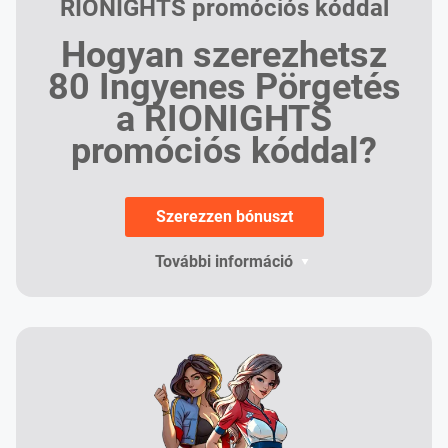
RIONIGHTS promóciós kóddal
Hogyan szerezhetsz
80 Ingyenes Pörgetés
a RIONIGHTS
promóciós kóddal?
Szerezzen bónuszt
További információ