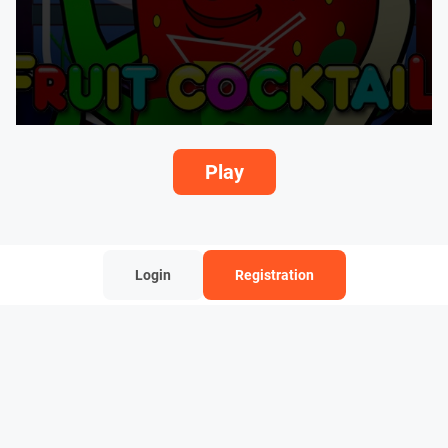
Play
Login
Registration